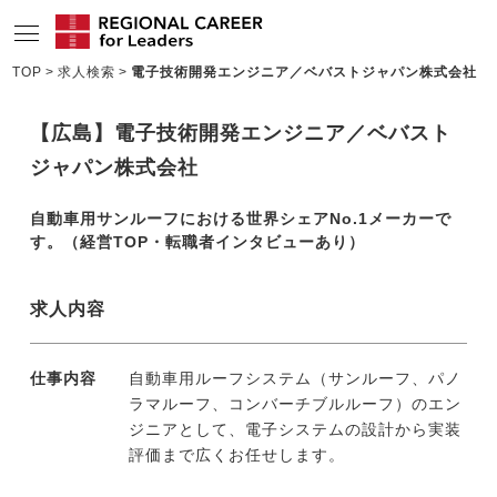
TOP
求人検索
電子技術開発エンジニア／ベバストジャパン株式会社
サービスの特長
【広島】電子技術開発エンジニア／ベバスト
求人情報
ジャパン株式会社
転職成功者インタビュー
自動車用サンルーフにおける世界シェアNo.1メーカーで
す。（経営TOP・転職者インタビューあり）
企業TOPインタビュー
コンサルタント情報
求人内容
地域の特色
仕事内容
自動車用ルーフシステム（サンルーフ、パノ
リサーチ
ラマルーフ、コンバーチブルルーフ）のエン
ジニアとして、電子システムの設計から実装
ニュース
評価まで広くお任せします。
メディア紹介実績