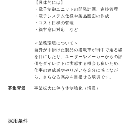
【具体的には】
・電子制御ユニットの開発計画、進捗管理
・電子システム仕様や製品図面の作成
今すぐ転職をお考えの方
・コスト目標の管理
・顧客窓口対応 など
中長期で転職をお考えの方
＜業務環境について＞
自身が手掛けた製品の搭載車が街中で走る姿
を目にしたり、ユーザーやメーカーからの評
価をダイレクトに実感する機会も多いため、
仕事の達成感ややりがいを充分に感じなが
ら、さらなる高みを目指せる環境です。
募集背景
事業拡大に伴う体制強化（増員）
採用条件