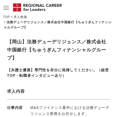
TOP
求人検索
法務デューデリジェンス／株式会社中国銀行【ちゅうぎんフィナンシ
サービスの特長
ャルグループ】
求人情報
【岡山】法務デューデリジェンス／株式会社
転職成功者インタビュー
中国銀行【ちゅうぎんフィナンシャルグルー
企業TOPインタビュー
プ】
コンサルタント情報
【弁護士優遇】専門性を存分に発揮してください。（経営
TOP・転職者インタビューあり）
地域の特色
リサーチ
求人内容
ニュース
仕事内容
M&Aファイナンス案件における法務デューデ
メディア紹介実績
リジェンス業務をお任せします。