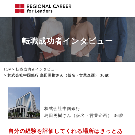
サービスの特長
転職成功者インタビュー
求人情報
転職成功者インタビュー
企業TOPインタビュー
TOP
転職成功者インタビュー
株式会社中国銀行 島田勇樹さん（仮名・営業企画） 36歳
コンサルタント情報
地域の特色
リサーチ
株式会社中国銀行
島田勇樹さん（仮名・営業企画） 36歳
ニュース
自分の経験を評価してくれる場所はきっとあ
メディア紹介実績