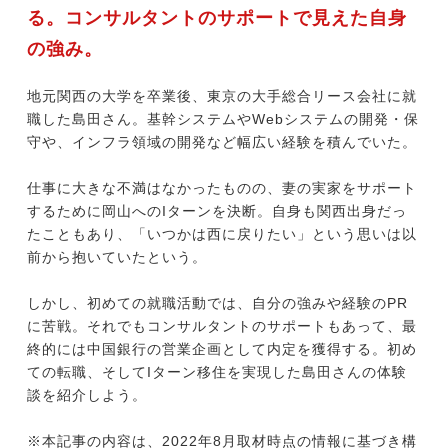
る。コンサルタントのサポートで見えた自身
の強み。
今すぐ転職をお考えの方
地元関西の大学を卒業後、東京の大手総合リース会社に就
職した島田さん。基幹システムやWebシステムの開発・保
守や、インフラ領域の開発など幅広い経験を積んでいた。
中長期で転職をお考えの方
仕事に大きな不満はなかったものの、妻の実家をサポート
するために岡山へのIターンを決断。自身も関西出身だっ
たこともあり、「いつかは西に戻りたい」という思いは以
前から抱いていたという。
しかし、初めての就職活動では、自分の強みや経験のPR
に苦戦。それでもコンサルタントのサポートもあって、最
終的には中国銀行の営業企画として内定を獲得する。初め
ての転職、そしてIターン移住を実現した島田さんの体験
談を紹介しよう。
※本記事の内容は、2022年8月取材時点の情報に基づき構