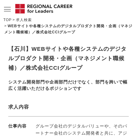
TOP
求人検索
WEBサイトや各種システムのデジタルプロダクト開発・企画（マネジ
サービスの特長
メント職候補）／株式会社CCIグループ
求人情報
【石川】WEBサイトや各種システムのデジタ
転職成功者インタビュー
ルプロダクト開発・企画（マネジメント職候
企業TOPインタビュー
補）／株式会社CCIグループ
コンサルタント情報
システム開発部門や企画部門だけでなく、部門を跨いで幅
広く活躍いただけるポジションです
地域の特色
リサーチ
求人内容
ニュース
仕事内容
グループ会社のデジタルバリューや、そのパ
メディア紹介実績
ートナー会社のシステム開発者と共に、アジ