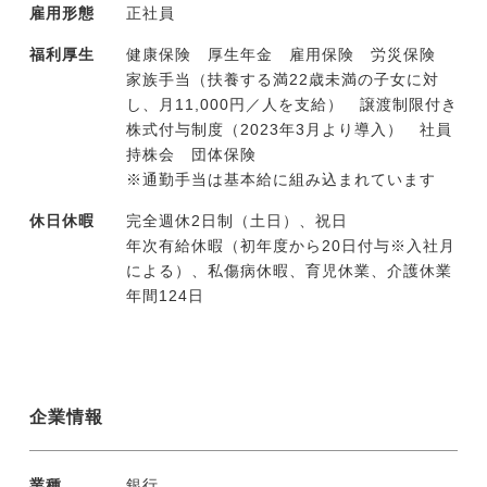
雇用形態
正社員
福利厚生
健康保険 厚生年金 雇用保険 労災保険
家族手当（扶養する満22歳未満の子女に対
し、月11,000円／人を支給） 譲渡制限付き
株式付与制度（2023年3月より導入） 社員
持株会 団体保険
※通勤手当は基本給に組み込まれています
休日休暇
完全週休2日制（土日）、祝日
年次有給休暇（初年度から20日付与※入社月
による）、私傷病休暇、育児休業、介護休業
年間124日
企業情報
業種
銀行