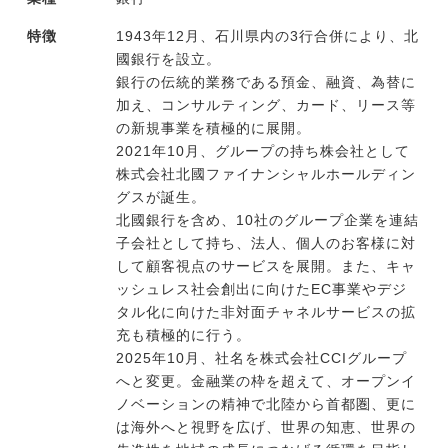
特徴
1943年12月、石川県内の3行合併により、北
國銀行を設立。
銀行の伝統的業務である預金、融資、為替に
加え、コンサルティング、カード、リース等
の新規事業を積極的に展開。
2021年10月、グループの持ち株会社として
株式会社北國ファイナンシャルホールディン
グスが誕生。
北國銀行を含め、10社のグループ企業を連結
子会社として持ち、法人、個人のお客様に対
して顧客視点のサービスを展開。また、キャ
ッシュレス社会創出に向けたEC事業やデジ
タル化に向けた非対面チャネルサービスの拡
充も積極的に行う。
2025年10月、社名を株式会社CCIグループ
へと変更。金融業の枠を超えて、オープンイ
ノベーションの精神で北陸から首都圏、更に
は海外へと視野を広げ、世界の知恵、世界の