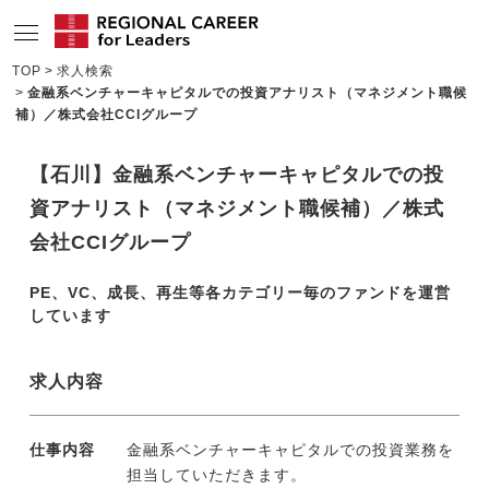
TOP
求人検索
金融系ベンチャーキャピタルでの投資アナリスト（マネジメント職候
サービスの特長
補）／株式会社CCIグループ
求人情報
【石川】金融系ベンチャーキャピタルでの投
転職成功者インタビュー
資アナリスト（マネジメント職候補）／株式
企業TOPインタビュー
会社CCIグループ
コンサルタント情報
PE、VC、成長、再生等各カテゴリー毎のファンドを運営
しています
地域の特色
リサーチ
求人内容
ニュース
仕事内容
金融系ベンチャーキャピタルでの投資業務を
メディア紹介実績
担当していただきます。