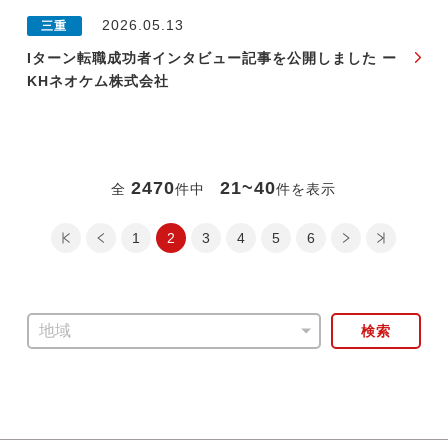
2026.05.13
三重
Iターン転職成功者インタビュー記事を公開しました ー
KHネオケム株式会社
2470
21~40
全
件中
件を表示
最初のページ
前のページ
1
2
3
4
次のページ
5
最後のページ
6
検索