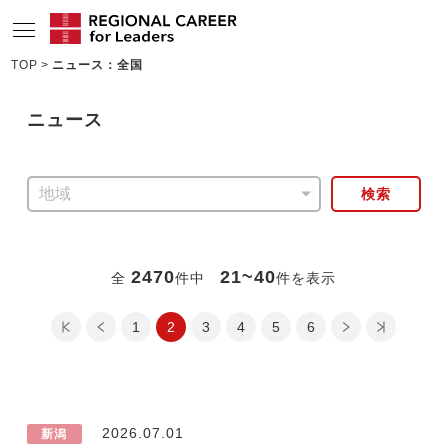
TOP
ニュース：全国
サービスの特長
ニュース
求人情報
転職成功者インタビュー
検索
企業TOPインタビュー
コンサルタント情報
2470
21~40
全
件中
件を表示
地域の特色
最初のページ
前のページ
1
2
3
4
次のページ
5
最後のページ
6
リサーチ
ニュース
2026.07.01
メディア紹介実績
新潟