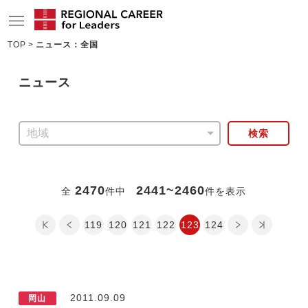
TOP
ニュース：全国
サービスの特長
ニュース
求人情報
転職成功者インタビュー
検索
企業TOPインタビュー
コンサルタント情報
2470
2441~2460
全
件中
件を表示
地域の特色
最初のページ
前のページ
119
120
121
122
次のページ
123
最後のページ
124
リサーチ
ニュース
2011.09.09
メディア紹介実績
岡山