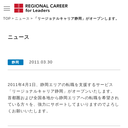
TOP
ニュース
「リージョナルキャリア静岡」がオープンします。
サービスの特長
ニュース
求人情報
転職成功者インタビュー
2011.03.30
静岡
企業TOPインタビュー
コンサルタント情報
2011年4月1日、静岡エリアの転職を支援するサービス
地域の特色
「リージョナルキャリア静岡」がオープンいたします。
首都圏および全国各地から静岡エリアへの転職を希望され
リサーチ
ている方々を、強力にサポートしてまいりますのでよろし
くお願いいたします。
ニュース
メディア紹介実績