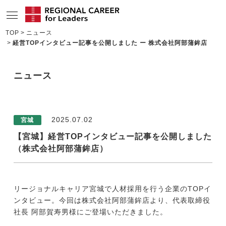
TOP
ニュース
経営TOPインタビュー記事を公開しました ー 株式会社阿部蒲鉾店
サービスの特長
求人情報
ニュース
転職成功者インタビュー
企業TOPインタビュー
2025.07.02
宮城
コンサルタント情報
【宮城】経営TOPインタビュー記事を公開しました
（株式会社阿部蒲鉾店）
地域の特色
リサーチ
リージョナルキャリア宮城で人材採用を行う企業のTOPイ
ニュース
ンタビュー。今回は株式会社阿部蒲鉾店より、代表取締役
社長 阿部賀寿男様にご登場いただきました。
メディア紹介実績