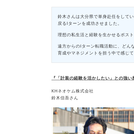
メディア紹介実績
鈴木さんは大分県で単身赴任をしてい
戻るIターンを成功させました。
今すぐ転職をお考えの方
理想の私生活と経験を生かせるポスト
遠方からのIターン転職活動に、どん
中長期で転職をお考えの方
育成やマネジメントを担う中で感じて
『「計装の経験を活かしたい」との強い
KHネオケム株式会社
鈴木信吾さん