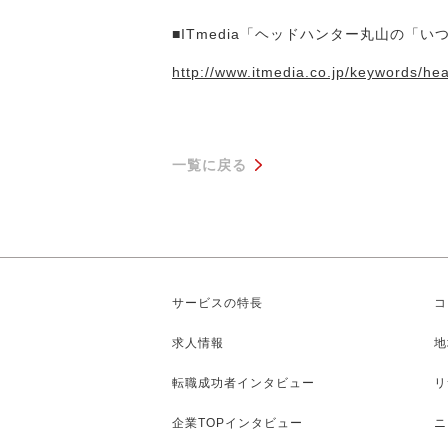
メディア紹介実績
■ITmedia「ヘッドハンター丸山の「
http://www.itmedia.co.jp/keywords/h
今すぐ転職をお考えの方
中長期で転職をお考えの方
一覧に戻る
サービスの特長
コ
求人情報
地
転職成功者インタビュー
リ
企業TOPインタビュー
ニ