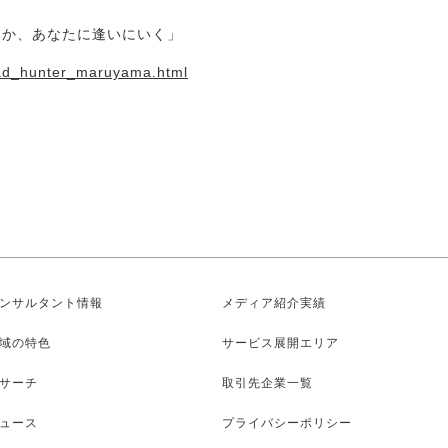
いつか、あなたに逢いにいく」
ead_hunter_maruyama.html
ンサルタント情報
メディア紹介実績
域の特色
サービス展開エリア
サーチ
取引先企業一覧
ュース
プライバシーポリシー