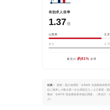
有効求人倍率
1.37
倍
1.
山梨県
1.
東京
約81%
東京の
水準
出典：
面積：国土地理院「令和8年 全国都道府県市
位に換算し小数点第一位を四捨五入／人口密度：面
働省「令和7年 賃金構造基本統計調査」（男女計・
入）