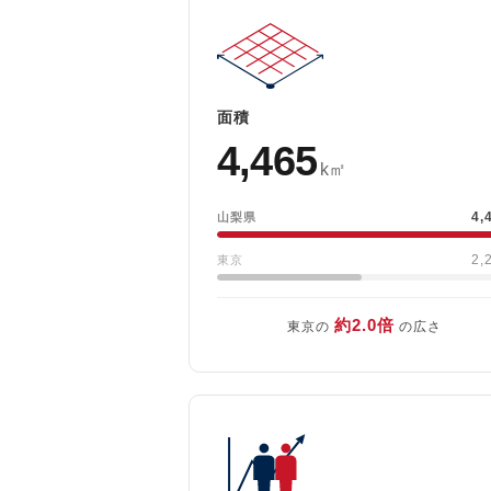
面積
4,465
k㎡
4,
山梨県
2,
東京
約2.0倍
東京の
の広さ