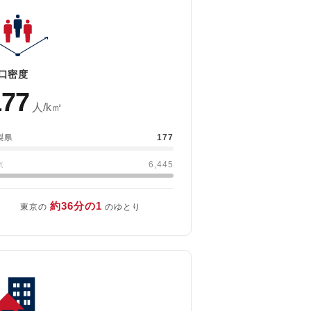
口密度
177
人/k㎡
177
梨県
6,445
京
約36分の1
東京の
のゆとり