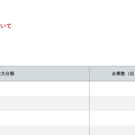
ついて
業大分類
企業数（社