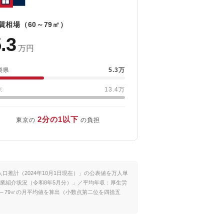
賃相場（60～79㎡）
.3
万円
5.3万
梨県
13.4万
京
2分の1以下
東京の
の負担
推計（2024年10月1日現在）」の公表値を万人単
業紹介状況（令和8年5月分）」／平均年収：厚生労
0～79㎡の月平均値を算出（小数点第二位を四捨五