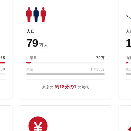
人口
人
79
万人
465
79万
山梨県
山
200
1,418万
東京
東
約18分の1
東京の
の規模