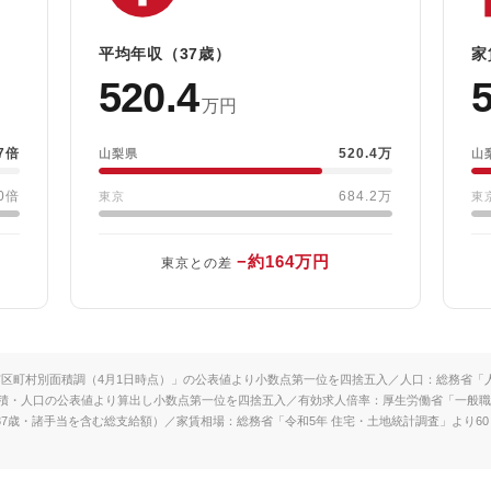
平均年収（37歳）
家
520.4
5
万円
37倍
520.4万
山梨県
山
70倍
684.2万
東京
東
−約164万円
東京との差
区町村別面積調（4月1日時点）」の公表値より小数点第一位を四捨五入／人口：総務省「人口
積・人口の公表値より算出し小数点第一位を四捨五入／有効求人倍率：厚生労働省「一般職
37歳・諸手当を含む総支給額）／家賃相場：総務省「令和5年 住宅・土地統計調査」より6