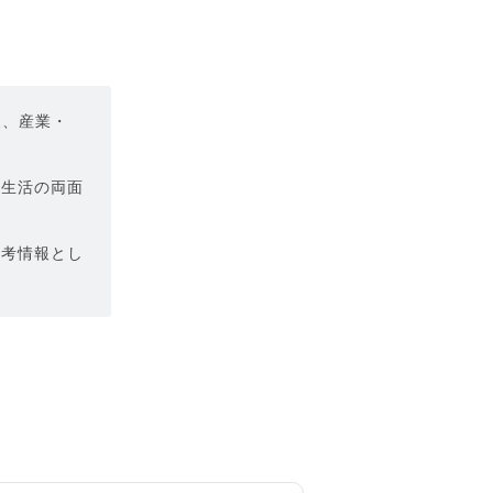
報、産業・
と生活の両面
参考情報とし