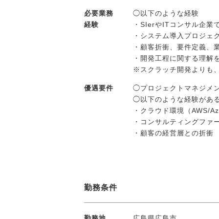
必要業務
◯以下のような経験
経験
・SIerやITコンサル企
・システム導入プロジェ
・顧客折衝、要件定義、
・開発工程に関する理解
※スクラッチ開発よりも
優遇要件
◯プロジェクトマネジメント
◯以下のような経験があ
・クラウド環境（AWS/Azu
・コンサルティングファー
・顧客の経営層との折衝
勤務条件
勤務地
広島県広島市