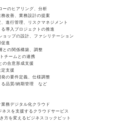
ローのヒアリング、分析
業務改善、業務設計の提案
定、進行管理、リスクマネジメント
よる導入プロジェクトの推進
ショップの設計、ファシリテーション
用促進
層との関係構築、調整
ートチームとの連携
との合意形成支援
設定支援
開発の要件定義、仕様調整
る品質/納期管理 など
向け業務デジタル化クラウド
ビジネスを支援するクラウドサービス
業の働き方を変えるビジネスコックピット