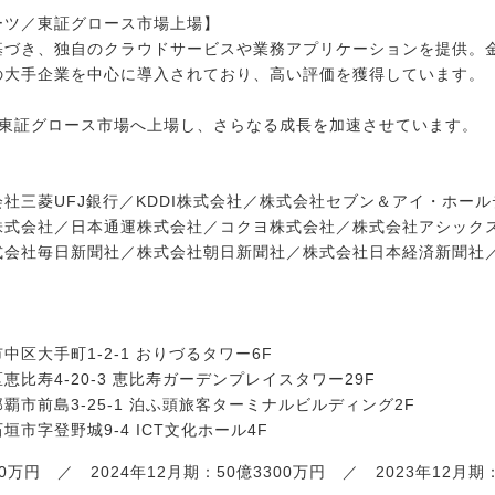
ーツ／東証グロース市場上場】
基づき、独自のクラウドサービスや業務アプリケーションを提供。
の大手企業を中心に導入されており、高い評価を獲得しています。
には東証グロース市場へ上場し、さらなる成長を加速させています。
社三菱UFJ銀行／KDDI株式会社／株式会社セブン＆アイ・ホー
株式会社／日本通運株式会社／コクヨ株式会社／株式会社アシックス
会社毎日新聞社／株式会社朝日新聞社／株式会社日本経済新聞社／
区大手町1-2-1 おりづるタワー6F
比寿4-20-3 恵比寿ガーデンプレイスタワー29F
市前島3-25-1 泊ふ頭旅客ターミナルビルディング2F
市字登野城9-4 ICT文化ホール4F
400万円 ／ 2024年12月期：50億3300万円 ／ 2023年12月