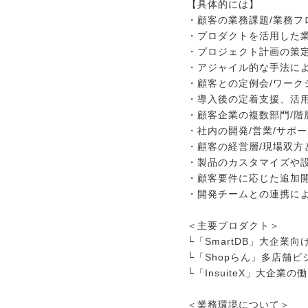
【具体的には】
メディア紹介実績
・顧客の業務課題/業務フ
・プロダクトを活用した
・プロジェクト計画の策
今すぐ転職をお考えの方
・アジャイル的な手法に
・顧客との定例会/ワーク
・導入後の定着支援、活
中長期で転職をお考えの方
・顧客企業の複数部門/階
・社内の開発/営業/サポ
・顧客の経営層/現場双方
・製品のカスタマイズや
・顧客要件に応じた追加
・開発チームとの連携によ
＜主要プロダクト＞
└「SmartDB」大企業
└「Shopらん」多店舗
└「InsuiteX」大企
＜業務環境について＞