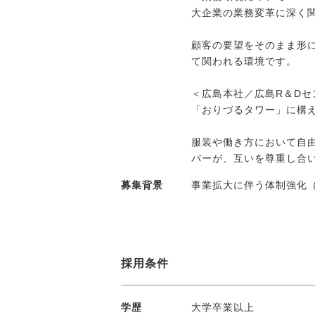
大企業の業務変革に深く
顧客の要望をそのまま形
て関われる環境です。
＜広島本社／広島R＆Dセ
「おりづるタワー」に構
服装や働き方において自
バーが、互いを尊重し合
募集背景
事業拡大に伴う体制強化
採用条件
学歴
大学卒業以上