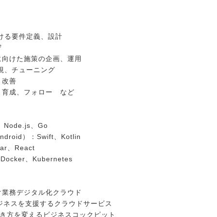
ける要件定義、設計
守
に向けた施策の企画、運用
視、チューニング
、改善
、育成、フォロー など
ode.js、Go
oid）：Swift、Kotlin
r、React
cker、Kubernetes
向け業務デジタル化クラウド
ビジネスを支援するクラウドサービス
業の働き方を変えるビジネスコックピット