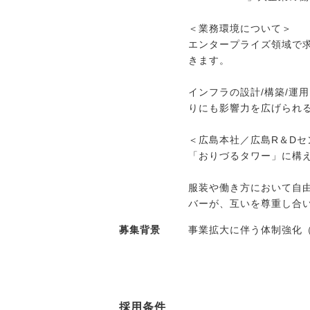
＜業務環境について＞
エンタープライズ領域で
きます。
インフラの設計/構築/
りにも影響力を広げられ
＜広島本社／広島R＆Dセ
「おりづるタワー」に構
服装や働き方において自
バーが、互いを尊重し合
募集背景
事業拡大に伴う体制強化
採用条件