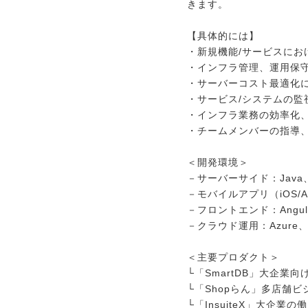
きます。
メディア紹介実績
【具体的には】
・新規機能/サービスにお
今すぐ転職をお考えの方
・インフラ管理、運用保
・サーバーコスト最適化
・サービス/システムの監
中長期で転職をお考えの方
・インフラ業務の効率化
・チームメンバーの指導
＜開発環境＞
－サーバーサイド：Java、N
－モバイルアプリ（iOS/Andr
－フロントエンド：Angula
－クラウド運用：Azure、Do
＜主要プロダクト＞
└「SmartDB」大企業
└「Shopらん」多店舗
└「InsuiteX」大企