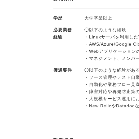
学歴
大学卒業以上
必要業務
◯以下のような経験
経験
・Linuxサーバを利用し
・AWS/Azure/Goo
・Webアプリケーション
・マネジメント、メンバ
優遇要件
◯以下のような経験があ
・ソース管理やテスト自動
・自動化や業務フロー見
・障害対応や再発防止策
・大規模サービス運用に
・New RelicやDat