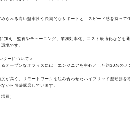
求められる高い堅牢性や長期的なサポートと、スピード感を持って
運用に加え、監視やチューニング、業務効率化、コスト最適化などを
る環境です。
ンターについて＞
えるオープンなオフィスには、エンジニアを中心とした約30名のメ
由度が高く、リモートワークを組み合わせたハイブリッド型勤務を
いながら切磋琢磨しています。
（増員）