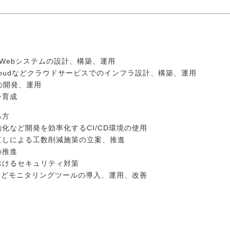
たWebシステムの設計、構築、運用
gle Cloudなどクラウドサービスでのインフラ設計、構築、運用
の開発、運用
ー育成
る方
化など開発を効率化するCI/CD環境の使用
直しによる工数削減施策の立案、推進
の推進
おけるセキュリティ対策
adogなどモニタリングツールの導入、運用、改善