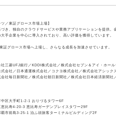
ーツ／東証グロース市場上場】
基づき、独自のクラウドサービスや業務アプリケーションを提供。
の大手企業を中心に導入されており、高い評価を獲得しています。
には東証グロース市場へ上場し、さらなる成長を加速させています。
社三菱UFJ銀行／KDDI株式会社／株式会社セブン＆アイ・ホー
株式会社／日本通運株式会社／コクヨ株式会社／株式会社アシックス
会社毎日新聞社／株式会社朝日新聞社／株式会社日本経済新聞社／
区大手町1-2-1 おりづるタワー6F
比寿4-20-3 恵比寿ガーデンプレイスタワー29F
市前島3-25-1 泊ふ頭旅客ターミナルビルディング2F