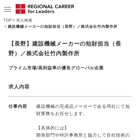
TOP
求人検索
建設機械メーカーの知財担当（長野）／株式会社竹内製作所
サービスの特長
求人情報
【長野】建設機械メーカーの知財担当（長
野）／株式会社竹内製作所
転職成功者インタビュー
プライム市場/高利益率の優良グローバル企業
企業TOPインタビュー
コンサルタント情報
求人内容
地域の特色
仕事内容
建設機械の完成品メーカーである同社にて知
リサーチ
財業務をお任せします。
ニュース
【具体的には】
開発部門や特許事務所と協力して自社技術の
メディア紹介実績