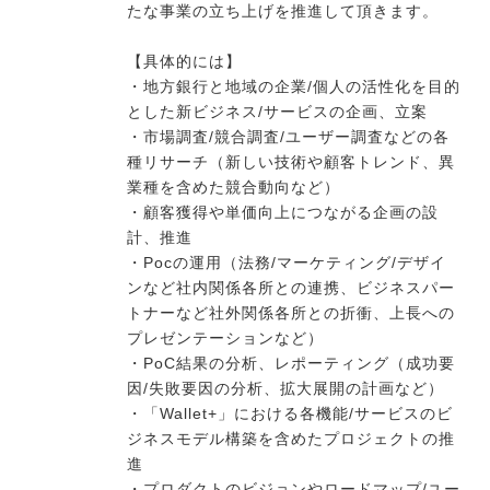
たな事業の立ち上げを推進して頂きます。
【具体的には】
今すぐ転職をお考えの方
・地方銀行と地域の企業/個人の活性化を目的
とした新ビジネス/サービスの企画、立案
・市場調査/競合調査/ユーザー調査などの各
中長期で転職をお考えの方
種リサーチ（新しい技術や顧客トレンド、異
業種を含めた競合動向など）
・顧客獲得や単価向上につながる企画の設
計、推進
・Pocの運用（法務/マーケティング/デザイ
ンなど社内関係各所との連携、ビジネスパー
トナーなど社外関係各所との折衝、上長への
プレゼンテーションなど）
・PoC結果の分析、レポーティング（成功要
因/失敗要因の分析、拡大展開の計画など）
・「Wallet+」における各機能/サービスのビ
ジネスモデル構築を含めたプロジェクトの推
進
・プロダクトのビジョンやロードマップ/ユー