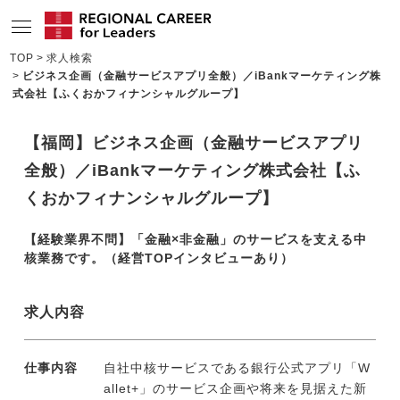
TOP
求人検索
ビジネス企画（金融サービスアプリ全般）／iBankマーケティング株
サービスの特長
式会社【ふくおかフィナンシャルグループ】
求人情報
【福岡】ビジネス企画（金融サービスアプリ
転職成功者インタビュー
全般）／iBankマーケティング株式会社【ふ
企業TOPインタビュー
くおかフィナンシャルグループ】
コンサルタント情報
【経験業界不問】「金融×非金融」のサービスを支える中
核業務です。（経営TOPインタビューあり）
地域の特色
リサーチ
求人内容
ニュース
仕事内容
自社中核サービスである銀行公式アプリ「W
メディア紹介実績
allet+」のサービス企画や将来を見据えた新