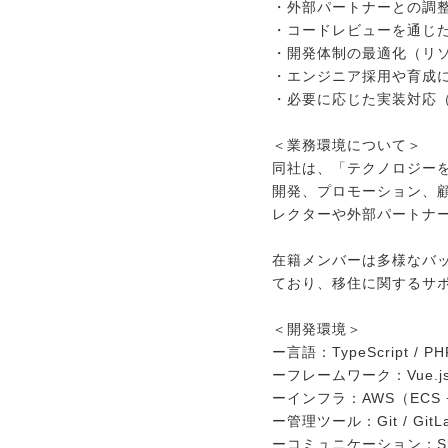
メディア紹介実績
・外部パートナーとの調
・コードレビューを通じ
・開発体制の最適化（リソ
・エンジニア採用や育成
今すぐ転職をお考えの方
・必要に応じた実装対応（Typ
＜業務環境について＞
中長期で転職をお考えの方
同社は、「テクノロジー
開発、プロモーション、
レクターや外部パートナ
在籍メンバーは多様なバ
ており、移住に関するサ
＜開発環境＞
ー言語：TypeScript / PH
ーフレームワーク：Vue.js /
ーインフラ：AWS（ECS + Fa
ー管理ツール：Git / GitL
ーコミュニケーション：Slack /