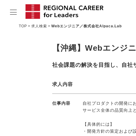
TOP
求人検索
Webエンジニア／株式会社Alpaca.Lab
サービスの特長
【沖縄】Webエンジニア
求人情報
転職成功者インタビュー
社会課題の解決を目指し、自社
企業TOPインタビュー
求人内容
コンサルタント情報
地域の特色
仕事内容
自社プロダクトの開発に
サービス全体の品質向上
リサーチ
【具体的には】
ニュース
・開発方針の策定および設