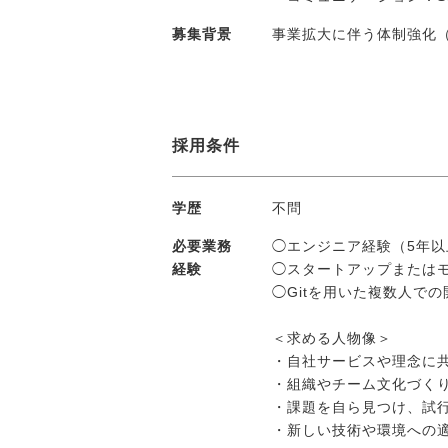
募集背景
事業拡大に伴う体制強化
採用条件
学歴
不問
必要業務
◯エンジニア経験（5年以
経験
◯スタートアップまたは
◯Gitを用いた複数人で
＜求める人物像＞
・自社サービスや理念に
・組織やチーム文化づく
・課題を自ら見つけ、試
・新しい技術や環境への