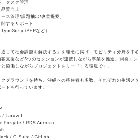
整、タスク管理
た品質向上
ース管理/課題抽出/改善提案）
に関するサポート
eScript/PHPなど）
を通じて社会課題を解決する」を理念に掲げ、モビリティ分野を中
顧客支援など5つのセクションが連携しながら事業を推進。開発エ
ーと協働しながらプロジェクトをリードする環境です。
ックグラウンドを持ち、沖縄への移住者も多数。それぞれの生活ス
ポートも行っています。
P
 Laravel
rgate / RDS Aurora）
ab
 G Suite / GitLab