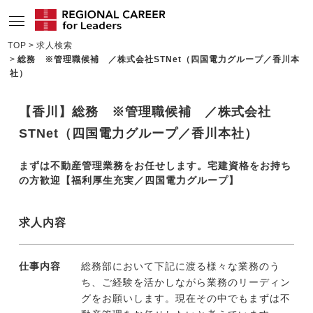
TOP
求人検索
総務 ※管理職候補 ／株式会社STNet（四国電力グループ／香川本
サービスの特長
社）
求人情報
【香川】総務 ※管理職候補 ／株式会社
転職成功者インタビュー
STNet（四国電力グループ／香川本社）
企業TOPインタビュー
まずは不動産管理業務をお任せします。宅建資格をお持ち
の方歓迎【福利厚生充実／四国電力グループ】
コンサルタント情報
地域の特色
求人内容
リサーチ
仕事内容
総務部において下記に渡る様々な業務のう
ニュース
ち、ご経験を活かしながら業務のリーディン
グをお願いします。現在その中でもまずは不
メディア紹介実績