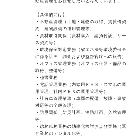
動産管理をお任せしたいと考えています。
【具体的には】
今すぐ転職をお考えの方
・不動産管理（土地・建物の取得、賃貸借契
約、建物設備の運用管理等）
・資材取引関係（資材購入、請負付託、リー
ス契約等）
中長期で転職をお考えの方
・環境保全対応業務（省エネ法等環境委保全
に係る計画、調査および監督官庁への報告）
・オフィス管理業務（オフィス什器・備品の
取得、整備等）
・秘書業務
・電話管理業務（内線用ＰＨＳ・スマホの運
用管理、社内ＰＢＸの運用管理等）
・社有車管理業務（車両の配備、故障・事故
対応等の全般管理）
・防災関係（防災計画、消防計画、入館管理
等）
・総務庶務業務の効率化検討および実施（既
存業務のデジタル化等）