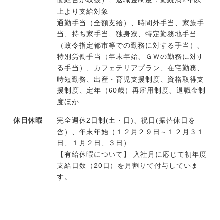
働組合が取扱）、退職金制度：勤続満2年以
上より支給対象
通勤手当（全額支給）、時間外手当、家族手
当、持ち家手当、独身寮、特定勤務地手当
（政令指定都市等での勤務に対する手当）、
特別労働手当（年末年始、ＧＷの勤務に対す
る手当）、カフェテリアプラン、在宅勤務、
時短勤務、出産・育児支援制度、資格取得支
援制度、定年（60歳）再雇用制度、退職金制
度ほか
休日休暇
完全週休2日制(土・日)、祝日(振替休日を
含）、年末年始（１２月２９日～１２月３１
日、１月２日、３日）
【有給休暇について】 入社月に応じて初年度
支給日数（20日）を月割りで付与していま
す。