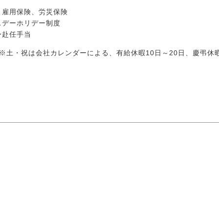
、雇用保険、労災保険
スデーホリデー制度
身赴任手当
※土・祝は会社カレンダーによる、有給休暇10日～20日、慶弔休