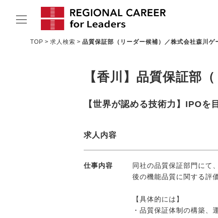
TOP
求人検索
品質保証部（リーダー候補）／株式会社森川ゲ
サービスの特長
【香川】品質保証部（
求人情報
転職成功者インタビュー
【世界が認める技術力】IPOを
企業TOPインタビュー
求人内容
コンサルタント情報
地域の特色
仕事内容
同社の品質保証部門にて
後の機能品質に関する評
リサーチ
【具体的には】
ニュース
・品質保証体制の構築、