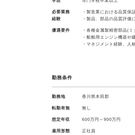
学歴
専門学校卒業以上
必要業務
・製造業における品質保
経験
・製品、部品の品質評価
優遇要件
・各種金属製精密部品(ミ
・船舶用エンジン機器や
・マネジメント経験、人
勤務条件
勤務地
香川県木田郡
転勤有無
無し
想定年収
600万円～900万円
雇用形態
正社員