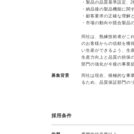
メディア紹介実績
・製品の品質基準設定、
・納品後の製品機能に関
・顧客要求の正確な理解
・市場の動向や競合製品
今すぐ転職をお考えの方
同社は、熟練技術者がこ
のお客様からの信頼を獲
中長期で転職をお考えの方
い生産ができるよう、生
生産力向上と品質の担保
部門の強化が今後の事業
募集背景
同社は現在、積極的な事
るため、品質保証部門の
採用条件