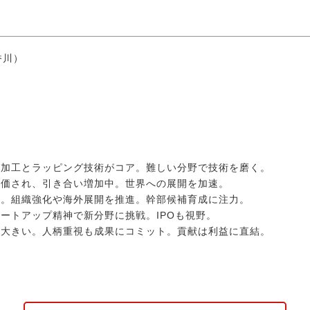
香川）
密加工とラッピング技術がコア。難しい分野で技術を磨く。
評価され、引き合い増加中。世界への展開を加速。
期。組織強化や海外展開を推進。幹部候補育成に注力。
ートアップ精神で新分野に挑戦。IPOも視野。
が大きい。人柄重視も成果にコミット。貢献は利益に直結。