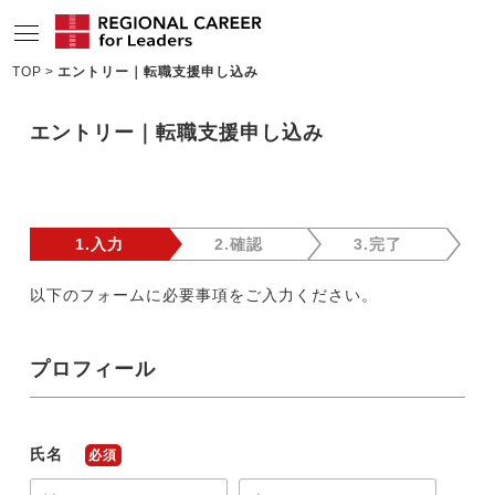
TOP
エントリー｜転職支援申し込み
サービスの特長
エントリー｜転職支援申し込み
求人情報
転職成功者インタビュー
企業TOPインタビュー
1.入力
2.確認
3.完了
コンサルタント情報
以下のフォームに必要事項をご入力ください。
地域の特色
プロフィール
リサーチ
ニュース
氏名
必須
メディア紹介実績