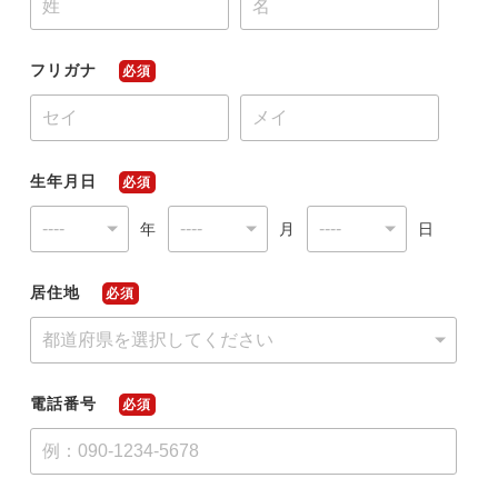
フリガナ
必須
今すぐ転職をお考えの方
中長期で転職をお考えの方
生年月日
必須
年
月
日
居住地
必須
電話番号
必須