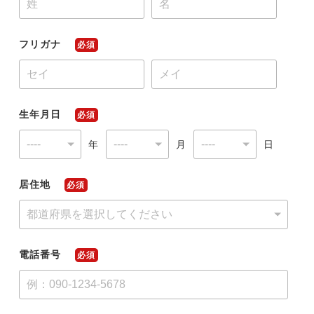
フリガナ
必須
今すぐ転職をお考えの方
中長期で転職をお考えの方
生年月日
必須
年
月
日
居住地
必須
電話番号
必須