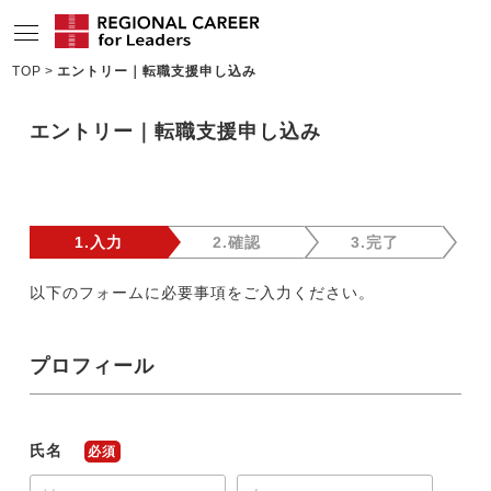
TOP
エントリー｜転職支援申し込み
サービスの特長
エントリー｜転職支援申し込み
求人情報
転職成功者インタビュー
企業TOPインタビュー
1.入力
2.確認
3.完了
コンサルタント情報
以下のフォームに必要事項をご入力ください。
地域の特色
プロフィール
リサーチ
ニュース
氏名
必須
メディア紹介実績