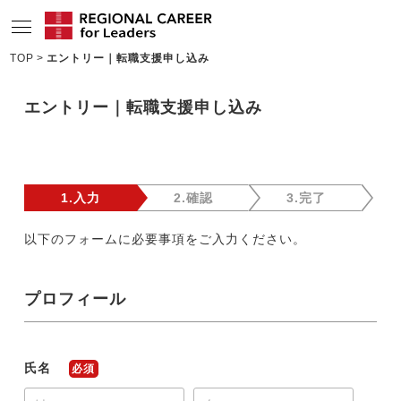
TOP
エントリー｜転職支援申し込み
サービスの特長
エントリー｜転職支援申し込み
求人情報
転職成功者インタビュー
企業TOPインタビュー
1.入力
2.確認
3.完了
コンサルタント情報
以下のフォームに必要事項をご入力ください。
地域の特色
プロフィール
リサーチ
ニュース
氏名
必須
メディア紹介実績