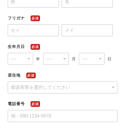
フリガナ
必須
今すぐ転職をお考えの方
中長期で転職をお考えの方
生年月日
必須
年
月
日
居住地
必須
電話番号
必須