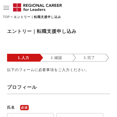
TOP
エントリー｜転職支援申し込み
サービスの特長
エントリー｜転職支援申し込み
求人情報
転職成功者インタビュー
企業TOPインタビュー
1.入力
2.確認
3.完了
コンサルタント情報
以下のフォームに必要事項をご入力ください。
地域の特色
プロフィール
リサーチ
ニュース
氏名
必須
メディア紹介実績