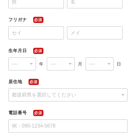
フリガナ
必須
今すぐ転職をお考えの方
中長期で転職をお考えの方
生年月日
必須
年
月
日
居住地
必須
電話番号
必須