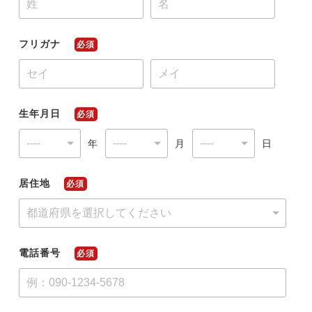
フリガナ
必須
今すぐ転職をお考えの方
中長期で転職をお考えの方
生年月日
必須
年
月
日
居住地
必須
電話番号
必須