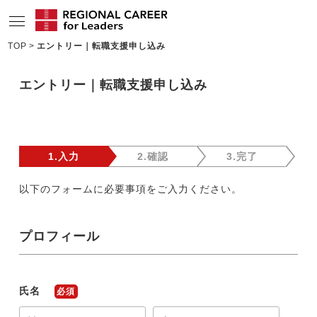
TOP
エントリー｜転職支援申し込み
サービスの特長
エントリー｜転職支援申し込み
求人情報
転職成功者インタビュー
企業TOPインタビュー
1.入力
2.確認
3.完了
コンサルタント情報
以下のフォームに必要事項をご入力ください。
地域の特色
プロフィール
リサーチ
ニュース
氏名
必須
メディア紹介実績