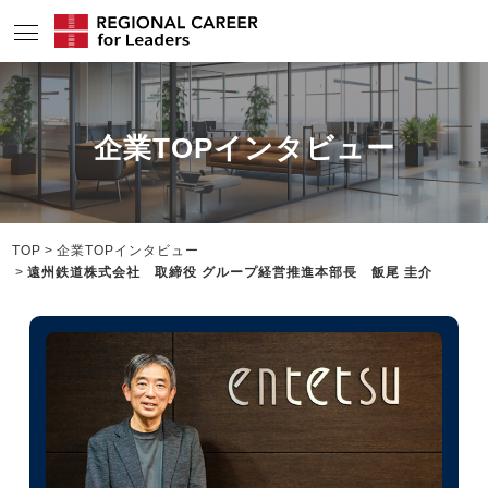
サービスの特長
企業TOPインタビュー
求人情報
転職成功者インタビュー
企業TOPインタビュー
TOP
企業TOPインタビュー
遠州鉄道株式会社 取締役 グループ経営推進本部長 飯尾 圭介
コンサルタント情報
地域の特色
リサーチ
ニュース
メディア紹介実績