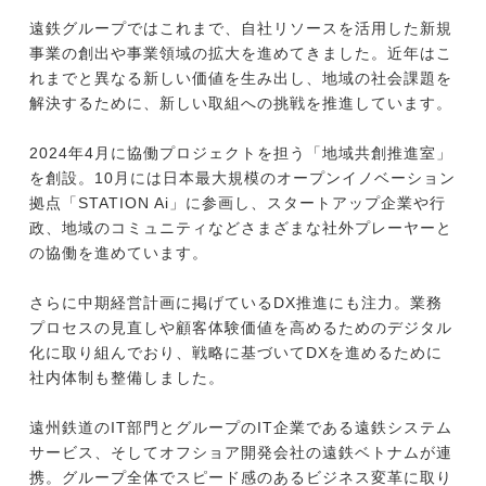
遠鉄グループではこれまで、自社リソースを活用した新規
事業の創出や事業領域の拡大を進めてきました。近年はこ
れまでと異なる新しい価値を生み出し、地域の社会課題を
解決するために、新しい取組への挑戦を推進しています。
2024年4月に協働プロジェクトを担う「地域共創推進室」
を創設。10月には日本最大規模のオープンイノベーション
拠点「STATION Ai」に参画し、スタートアップ企業や行
政、地域のコミュニティなどさまざまな社外プレーヤーと
の協働を進めています。
さらに中期経営計画に掲げているDX推進にも注力。業務
プロセスの見直しや顧客体験価値を高めるためのデジタル
化に取り組んでおり、戦略に基づいてDXを進めるために
社内体制も整備しました。
遠州鉄道のIT部門とグループのIT企業である遠鉄システム
サービス、そしてオフショア開発会社の遠鉄ベトナムが連
携。グループ全体でスピード感のあるビジネス変革に取り