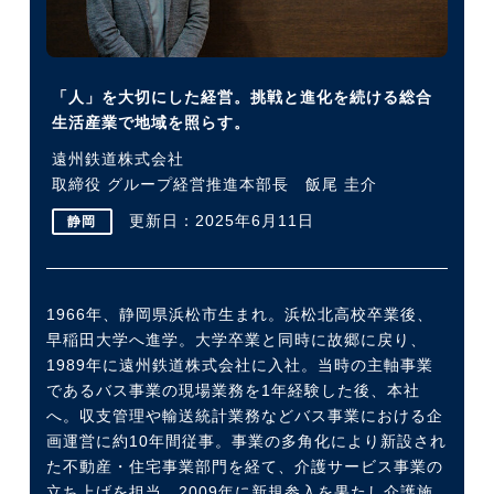
今すぐ転職をお考えの方
「人」を大切にした経営。挑戦と進化を続ける総合
生活産業で地域を照らす。
中長期で転職をお考えの方
遠州鉄道株式会社
取締役 グループ経営推進本部長 飯尾 圭介
更新日：2025年6月11日
静岡
1966年、静岡県浜松市生まれ。浜松北高校卒業後、
早稲田大学へ進学。大学卒業と同時に故郷に戻り、
1989年に遠州鉄道株式会社に入社。当時の主軸事業
であるバス事業の現場業務を1年経験した後、本社
へ。収支管理や輸送統計業務などバス事業における企
画運営に約10年間従事。事業の多角化により新設され
た不動産・住宅事業部門を経て、介護サービス事業の
立ち上げを担当。2009年に新規参入を果たし介護施