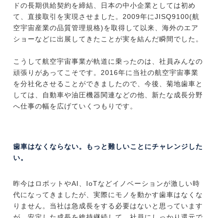
ドの長期供給契約を締結、日本の中小企業としては初め
て、直接取引を実現させました。2009年にJISQ9100(航
空宇宙産業の品質管理規格)を取得して以来、海外のエア
ショーなどに出展してきたことが実を結んだ瞬間でした。
こうして航空宇宙事業が軌道に乗ったのは、社員みんなの
頑張りがあってこそです。2016年に当社の航空宇宙事業
を分社化させることができましたので、今後、菊地歯車と
しては、自動車や油圧機器関連などの他、新たな成長分野
へ仕事の幅を広げていくつもりです。
歯車はなくならない。もっと難しいことにチャレンジした
い。
昨今はロボットやAI、IoTなどイノベーションが激しい時
代になってきましたが、実際にモノを動かす歯車はなくな
りません。当社は急成長をする必要はないと思っています
が、安定した成長を維持継続して、社員にしっかり還元で