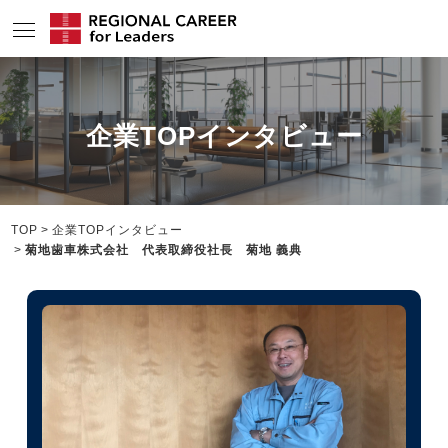
サービスの特長
企業TOPインタビュー
求人情報
転職成功者インタビュー
企業TOPインタビュー
TOP
企業TOPインタビュー
菊地歯車株式会社 代表取締役社長 菊地 義典
コンサルタント情報
地域の特色
リサーチ
ニュース
メディア紹介実績