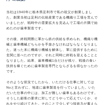
当社は1940年に栃木県足利市で私の祖父が創業しまし
た。創業当初は足利の伝統産業である機織り工場を営んで
いましたが、戦時中の需要拡大を見込んで工場の片隅で始
めたのが歯車製造です。
その後、終戦間際に軍から鉄の供給を求められ、機織り機
械と歯車機械どちらかを手放さなければならなくなりまし
た。迷った末に機織り機械を解体し、軍に提供するために
玄関に並べたのですが、それと同時に終戦を迎えることと
なりました。結果、歯車機械1台だけが残り、戦後の食い
扶持を稼ぐために歯車製造専門とならざるを得なかったの
です。
そのような状況でしたから、いただける仕事に対しては
Noと言わずに、地道に歯車製造を行っていました。いた
だいた仕事の中には、加工が難しい歯車もあるわけです。
そうした顧客の要求に対してどうやって応えていくか、そ
れをやり続けてきた。そのことで少しずつ技術力が蓄えら