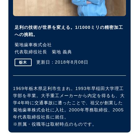
今すぐ転職をお考えの方
足利の技術が世界を変える。1/1000ミリの精密加工
への挑戦。
中長期で転職をお考えの方
菊地歯車株式会社
代表取締役社長 菊地 義典
更新日：2018年8月08日
栃木
1969年栃木県足利市生まれ。1993年早稲田大学理工
学部を卒業。大手重工メーカーから内定を得るも、大
学4年時に交通事故に遭ったことで、祖父が創業した
菊地歯車株式会社に入社。2000年専務取締役、2005
年代表取締役社長に就任。
※所属・役職等は取材時点のものです。