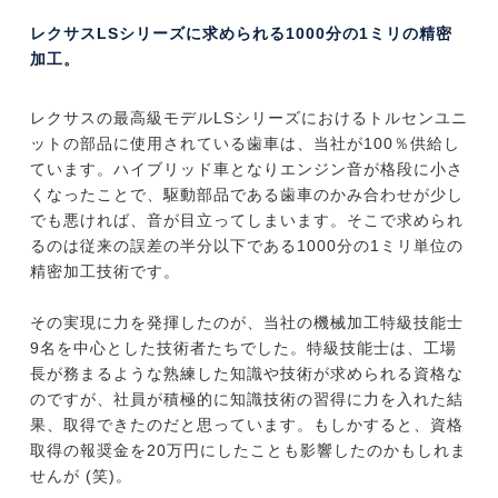
レクサスLSシリーズに求められる1000分の1ミリの精密
加工。
レクサスの最高級モデルLSシリーズにおけるトルセンユニ
ットの部品に使用されている歯車は、当社が100％供給し
ています。ハイブリッド車となりエンジン音が格段に小さ
くなったことで、駆動部品である歯車のかみ合わせが少し
でも悪ければ、音が目立ってしまいます。そこで求められ
るのは従来の誤差の半分以下である1000分の1ミリ単位の
精密加工技術です。
その実現に力を発揮したのが、当社の機械加工特級技能士
9名を中心とした技術者たちでした。特級技能士は、工場
長が務まるような熟練した知識や技術が求められる資格な
のですが、社員が積極的に知識技術の習得に力を入れた結
果、取得できたのだと思っています。もしかすると、資格
取得の報奨金を20万円にしたことも影響したのかもしれま
せんが (笑)。