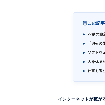
この記事
27歳の
「SIer
ソフトウ
人を休ま
仕事も遊
インターネットが拡がる